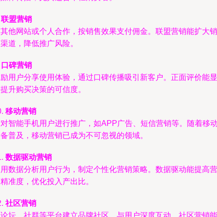
.
联盟营销
与其他网站或个人合作，按销售效果支付佣金。联盟营销能扩大
售渠道，降低推广风险。
.
口碑营销
鼓励用户分享使用体验，通过口碑传播吸引新客户。正面评价能
著提升购买决策的可信度。
0.
移动营销
针对智能手机用户进行推广，如APP广告、短信营销等。随着移
设备普及，移动营销已成为不可忽视的领域。
1.
数据驱动营销
利用数据分析用户行为，制定个性化营销策略。数据驱动能提高
销精准度，优化投入产出比。
2.
社区营销
在论坛、社群等平台建立品牌社区，与用户深度互动。社区营销